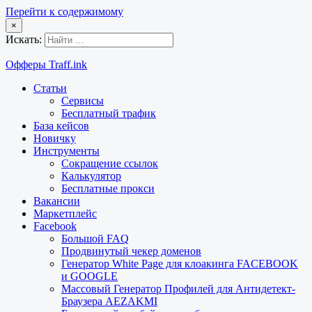
Перейти к содержимому
×
Искать:
Офферы Traff.ink
Статьи
Сервисы
Бесплатный трафик
База кейсов
Новичку
Инструменты
Сокращение ссылок
Калькулятор
Бесплатные прокси
Вакансии
Маркетплейс
Facebook
Большой FAQ
Продвинутый чекер доменов
Генератор White Page для клоакинга FACEBOOK
и GOOGLE
Массовый Генератор Профилей для Антидетект-
Браузера AEZAKMI