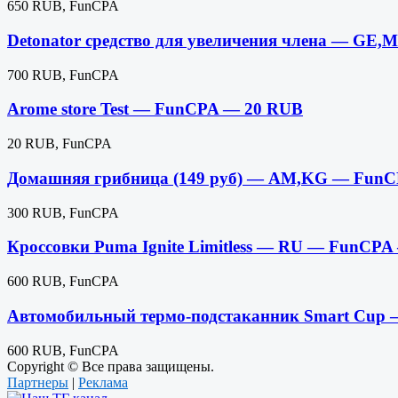
650 RUB, FunCPA
Detonator cредство для увеличения члена — G
700 RUB, FunCPA
Arome store Test — FunCPA — 20 RUB
20 RUB, FunCPA
Домашняя грибница (149 руб) — AM,KG — Fun
300 RUB, FunCPA
Кроссовки Puma Ignite Limitless — RU — FunCP
600 RUB, FunCPA
Автомобильный термо-подстаканник Smart Cup
600 RUB, FunCPA
Copyright © Все права защищены.
Партнеры
|
Реклама