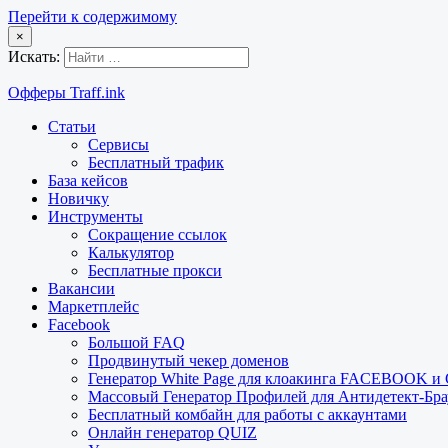
Перейти к содержимому
×
Искать:
Офферы Traff.ink
Статьи
Сервисы
Бесплатный трафик
База кейсов
Новичку
Инструменты
Сокращение ссылок
Калькулятор
Бесплатные прокси
Вакансии
Маркетплейс
Facebook
Большой FAQ
Продвинутый чекер доменов
Генератор White Page для клоакинга FACEBOOK 
Массовый Генератор Профилей для Антидетект-Б
Бесплатный комбайн для работы с аккаунтами
Онлайн генератор QUIZ