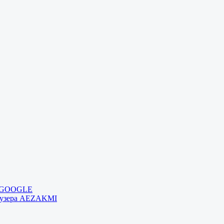
и GOOGLE
раузера AEZAKMI