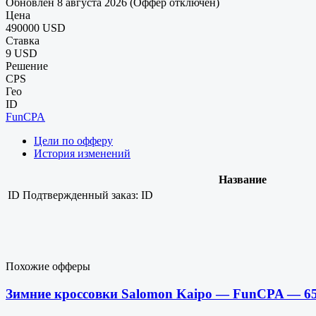
Обновлен 8 августа 2026 (Оффер отключен)
Цена
490000 USD
Ставка
9 USD
Решение
CPS
Гео
ID
FunCPA
Цели по офферу
История изменений
Название
ID
Подтвержденный заказ: ID
Похожие офферы
Зимние кроссовки Salomon Kaipo — FunCPA — 6