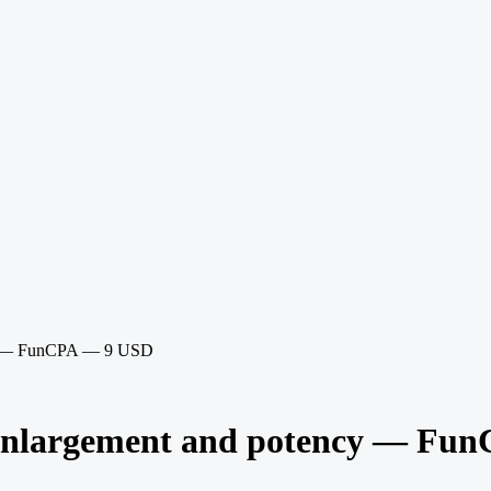
cy — FunCPA — 9 USD
 enlargement and potency — Fu