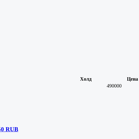
Холд
Цена
490000
50 RUB