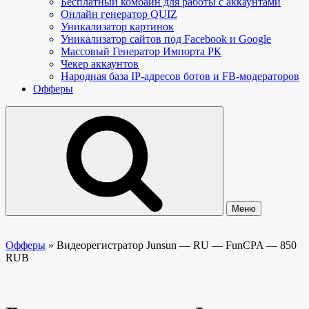
Бесплатный комбайн для работы с аккаунтами
Онлайн генератор QUIZ
Уникализатор картинок
Уникализатор сайтов под Facebook и Google
Массовый Генератор Импорта РК
Чекер аккаунтов
Народная база IP-адресов ботов и FB-модераторов
Офферы
Меню
Офферы
»
Видеорегистратор Junsun — RU — FunCPA — 850
RUB