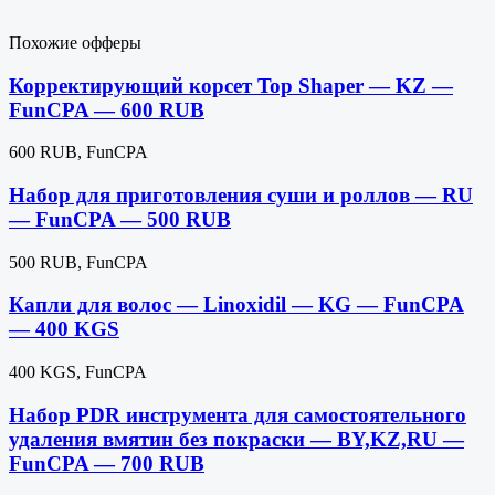
Похожие офферы
Корректирующий корсет Top Shaper — KZ —
FunCPA — 600 RUB
600 RUB, FunCPA
Набор для приготовления суши и роллов — RU
— FunCPA — 500 RUB
500 RUB, FunCPA
Капли для волос — Linoxidil — KG — FunCPA
— 400 KGS
400 KGS, FunCPA
Набор PDR инструмента для самостоятельного
удаления вмятин без покраски — BY,KZ,RU —
FunCPA — 700 RUB