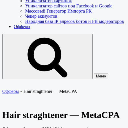
Уникализатор картинок
Уникализатор сайтов под Facebook и Google
Массовый Генератор Импорта РК
Чекер аккаунтов
Народная база IP-адресов ботов и FB-модераторов
Офферы
Меню
Офферы
»
Hair straghtener — MetaCPA
Hair straghtener — MetaCPA