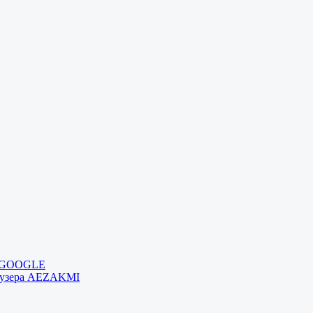
и GOOGLE
раузера AEZAKMI