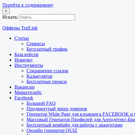
Перейти к содержимому
×
Искать:
Офферы Traff.ink
Статьи
Сервисы
Бесплатный трафик
База кейсов
Новичку
Инструменты
Сокращение ссылок
Калькулятор
Бесплатные прокси
Вакансии
Маркетплейс
Facebook
Большой FAQ
Продвинутый чекер доменов
Генератор White Page для клоакинга FACEBOOK 
Массовый Генератор Профилей для Антидетект-Б
Бесплатный комбайн для работы с аккаунтами
Онлайн генератор QUIZ