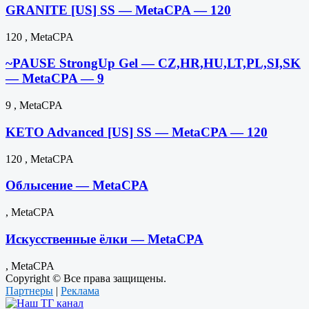
GRANITE [US] SS — MetaCPA — 120
120 , MetaCPA
~PAUSE StrongUp Gel — CZ,HR,HU,LT,PL,SI,SK
— MetaCPA — 9
9 , MetaCPA
KETO Advanced [US] SS — MetaCPA — 120
120 , MetaCPA
Облысение — MetaCPA
, MetaCPA
Искусственные ёлки — MetaCPA
, MetaCPA
Copyright © Все права защищены.
Партнеры
|
Реклама