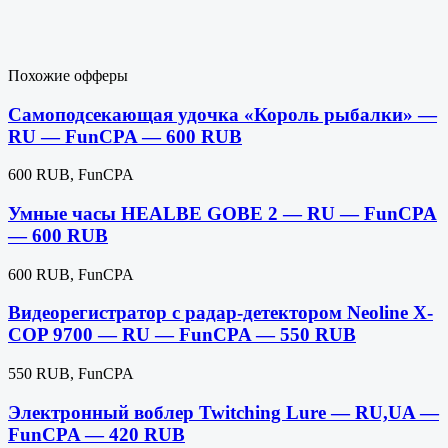
Похожие офферы
Самоподсекающая удочка «Король рыбалки» —
RU — FunCPA — 600 RUB
600 RUB, FunCPA
Умные часы HEALBE GOBE 2 — RU — FunCPA
— 600 RUB
600 RUB, FunCPA
Видеорегистратор с радар-детектором Neoline X-
COP 9700 — RU — FunCPA — 550 RUB
550 RUB, FunCPA
Электронный воблер Twitching Lure — RU,UA —
FunCPA — 420 RUB