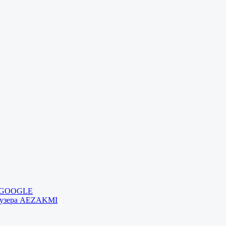
и GOOGLE
раузера AEZAKMI