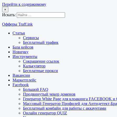
Перейти к содержимому
×
Искать:
Офферы Traff.ink
Статьи
Сервисы
Бесплатный трафик
База кейсов
Новичку
Инструменты
Сокращение ссылок
Калькулятор
Бесплатные прокси
Вакансии
Маркетплейс
Facebook
Большой FAQ
Продвинутый чекер доменов
Генератор White Page для клоакинга FACEBOOK 
Массовый Генератор Профилей для Антидетект-Б
Бесплатный комбайн для работы с аккаунтами
Онлайн генератор QUIZ