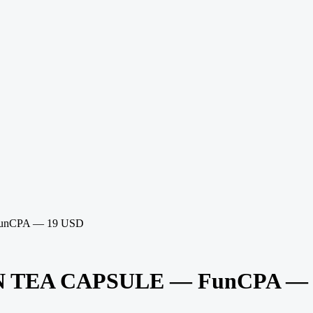
unCPA — 19 USD
N TEA CAPSULE — FunCPA — 