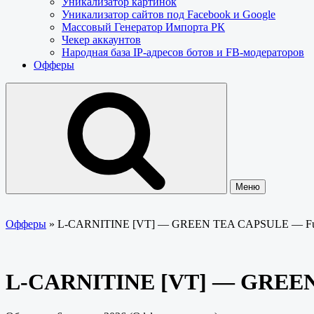
Уникализатор картинок
Уникализатор сайтов под Facebook и Google
Массовый Генератор Импорта РК
Чекер аккаунтов
Народная база IP-адресов ботов и FB-модераторов
Офферы
Меню
Офферы
»
L-CARNITINE [VT] — GREEN TEA CAPSULE — F
L-CARNITINE [VT] — GREE