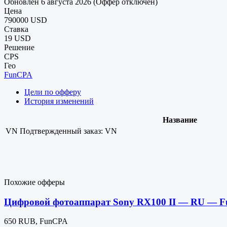
Обновлен 6 августа 2026 (Оффер отключен)
Цена
790000 USD
Ставка
19 USD
Решение
CPS
Гео
FunCPA
Цели по офферу
История изменений
Название
VN
Подтвержденный заказ: VN
Похожие офферы
Цифровой фотоаппарат Sony RX100 II — RU — 
650 RUB, FunCPA