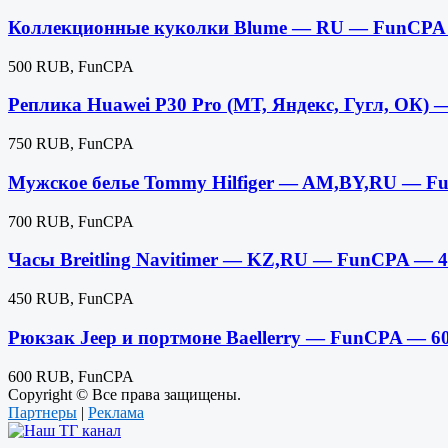
Коллекционные куколки Blume — RU — FunCPA
500 RUB, FunCPA
Реплика Huawei P30 Pro (МТ, Яндекс, Гугл, ОК
750 RUB, FunCPA
Мужское белье Tommy Hilfiger — AM,BY,RU — 
700 RUB, FunCPA
Часы Breitling Navitimer — KZ,RU — FunCPA — 
450 RUB, FunCPA
Рюкзак Jeep и портмоне Baellerry — FunCPA — 
600 RUB, FunCPA
Copyright © Все права защищены.
Партнеры
|
Реклама