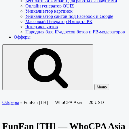
Бесплатный комбайн для работы с аккаунтами
Онлайн генератор QUIZ
Уникализатор картинок
Уникализатор сайтов под Facebook и Google
Массовый Генератор Импорта РК
Чекер аккаунтов
Народная база IP-адресов ботов и FB-модераторов
Офферы
Меню
Офферы
»
FunFan [TH] — WhoCPA Asia — 20 USD
FunFan [TH] — WhoCPA Asia