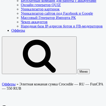
Бесплатный комбайн для работы с аккаунтами
Онлайн генератор QUIZ
Уникализатор картинок
Уникализатор сайтов под Facebook и Google
Массовый Генератор Импорта РК
Чекер аккаунтов
Народная база IP-адресов ботов и FB-модераторов
Офферы
Меню
Офферы
»
Элитная кожаная сумка Crocodile — RU — FunCPA
— 550 RUB