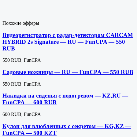
Похожие офферы
Видеорегистратор с радар-детектором CARCAM
HYBRID 2s Signature — RU — FunCPA — 550
RUB
550 RUB, FunCPA
Садовые ножницы — RU — FunCPA — 550 RUB
550 RUB, FunCPA
Накидки на сиденья с подогревом — KZ,RU —
FunCPA — 600 RUB
600 RUB, FunCPA
Кулон для влюбленных с секретом — KG,KZ —
FunCPA — 500 KZT