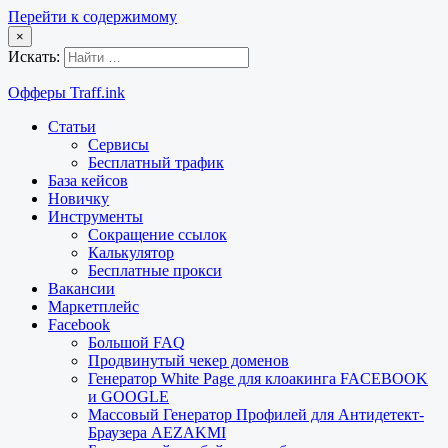
Перейти к содержимому
×
Искать:
Офферы Traff.ink
Статьи
Сервисы
Бесплатный трафик
База кейсов
Новичку
Инструменты
Сокращение ссылок
Калькулятор
Бесплатные прокси
Вакансии
Маркетплейс
Facebook
Большой FAQ
Продвинутый чекер доменов
Генератор White Page для клоакинга FACEBOOK
и GOOGLE
Массовый Генератор Профилей для Антидетект-
Браузера AEZAKMI