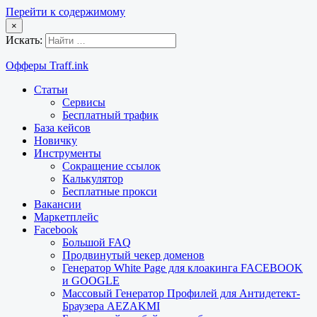
Перейти к содержимому
×
Искать:
Офферы Traff.ink
Статьи
Сервисы
Бесплатный трафик
База кейсов
Новичку
Инструменты
Сокращение ссылок
Калькулятор
Бесплатные прокси
Вакансии
Маркетплейс
Facebook
Большой FAQ
Продвинутый чекер доменов
Генератор White Page для клоакинга FACEBOOK
и GOOGLE
Массовый Генератор Профилей для Антидетект-
Браузера AEZAKMI