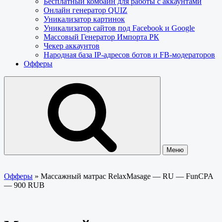
Бесплатный комбайн для работы с аккаунтами
Онлайн генератор QUIZ
Уникализатор картинок
Уникализатор сайтов под Facebook и Google
Массовый Генератор Импорта РК
Чекер аккаунтов
Народная база IP-адресов ботов и FB-модераторов
Офферы
Меню
Офферы
»
Массажный матрас RelaxMasage — RU — FunCPA
— 900 RUB