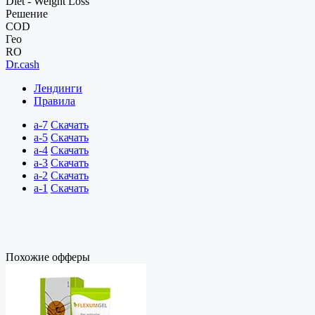
Diet - Weight Loss
Решение
COD
Гео
RO
Dr.cash
Лендинги
Правила
a-7
Скачать
a-5
Скачать
a-4
Скачать
a-3
Скачать
a-2
Скачать
a-1
Скачать
Похожие офферы