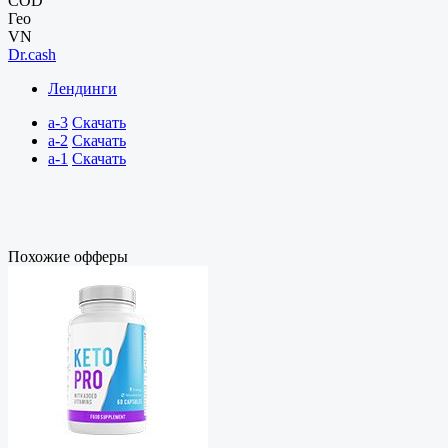
COD
Гео
VN
Dr.cash
Лендинги
a-3
Скачать
a-2
Скачать
a-1
Скачать
Похожие офферы