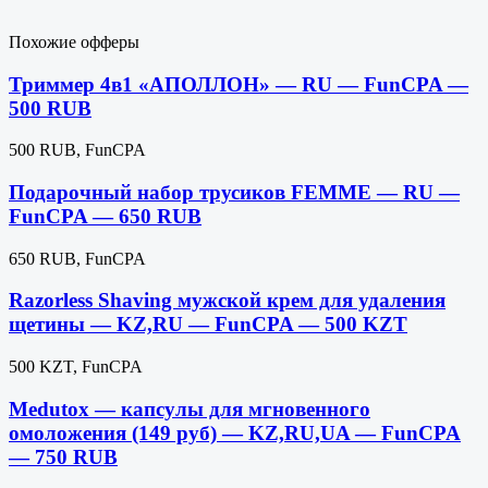
Похожие офферы
Триммер 4в1 «АПОЛЛОН» — RU — FunCPA —
500 RUB
500 RUB, FunCPA
Подарочный набор трусиков FEMME — RU —
FunCPA — 650 RUB
650 RUB, FunCPA
Razorless Shaving мужской крем для удаления
щетины — KZ,RU — FunCPA — 500 KZT
500 KZT, FunCPA
Medutox — капсулы для мгновенного
омоложения (149 руб) — KZ,RU,UA — FunCPA
— 750 RUB