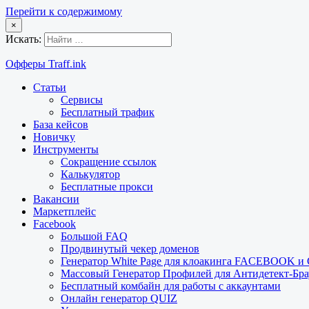
Перейти к содержимому
×
Искать:
Офферы Traff.ink
Статьи
Сервисы
Бесплатный трафик
База кейсов
Новичку
Инструменты
Сокращение ссылок
Калькулятор
Бесплатные прокси
Вакансии
Маркетплейс
Facebook
Большой FAQ
Продвинутый чекер доменов
Генератор White Page для клоакинга FACEBOOK 
Массовый Генератор Профилей для Антидетект-Б
Бесплатный комбайн для работы с аккаунтами
Онлайн генератор QUIZ