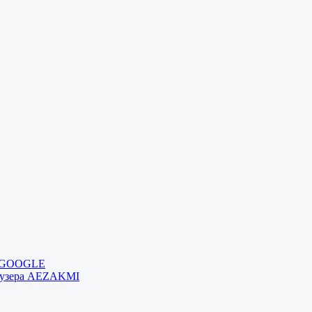
и GOOGLE
раузера AEZAKMI