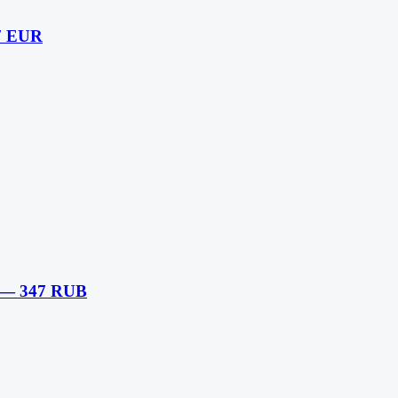
7 EUR
 — 347 RUB