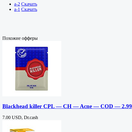
a-2
Скачать
a-1
Скачать
Похожие офферы
Blackhead killer CPL — CH — Acne — COD — 2.9
7.00 USD, Dr.cash