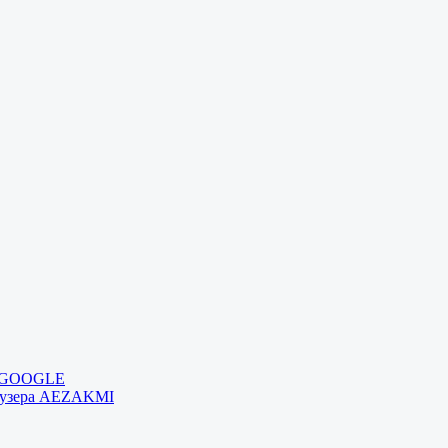
и GOOGLE
раузера AEZAKMI