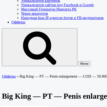
Уникализатор картинок
Уникализатор сайтов под Facebook и Google
Массовый Генератор Импорта РК
Чекер аккаунтов
Народная база IP-адресов ботов и FB-модераторов
Офферы
Меню
Офферы
»
Big King — PT — Penis enlargement — COD — 59.9
Big King — PT — Penis enlar