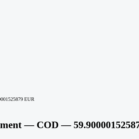
00001525879 EUR
gement — COD — 59.9000015258