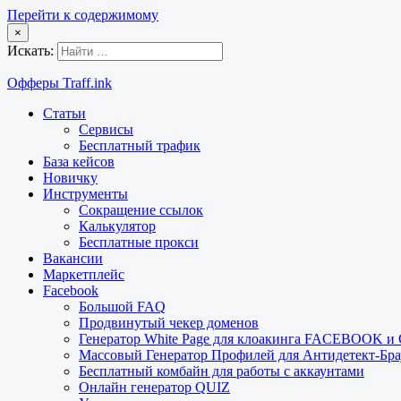
Перейти к содержимому
×
Искать:
Офферы Traff.ink
Статьи
Сервисы
Бесплатный трафик
База кейсов
Новичку
Инструменты
Сокращение ссылок
Калькулятор
Бесплатные прокси
Вакансии
Маркетплейс
Facebook
Большой FAQ
Продвинутый чекер доменов
Генератор White Page для клоакинга FACEBOOK 
Массовый Генератор Профилей для Антидетект-Б
Бесплатный комбайн для работы с аккаунтами
Онлайн генератор QUIZ