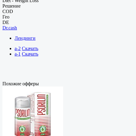
Diet - Weight Loss
Решение
COD
Гео
DE
Dr.cash
Лендинги
a-2
Скачать
a-1
Скачать
Похожие офферы