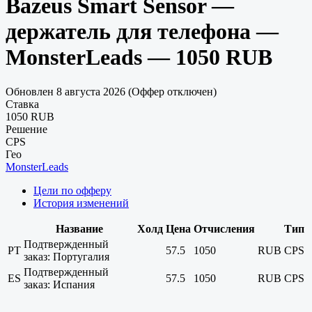
Bazeus Smart Sensor —
держатель для телефона —
MonsterLeads — 1050 RUB
Обновлен 8 августа 2026 (Оффер отключен)
Ставка
1050 RUB
Решение
CPS
Гео
MonsterLeads
Цели по офферу
История изменений
Название
Холд
Цена
Отчисления
Тип
Подтвержденный
PT
57.5
1050
RUB
CPS
заказ: Португалия
Подтвержденный
ES
57.5
1050
RUB
CPS
заказ: Испания