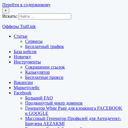
Перейти к содержимому
×
Искать:
Офферы Traff.ink
Статьи
Сервисы
Бесплатный трафик
База кейсов
Новичку
Инструменты
Сокращение ссылок
Калькулятор
Бесплатные прокси
Вакансии
Маркетплейс
Facebook
Большой FAQ
Продвинутый чекер доменов
Генератор White Page для клоакинга FACEBOOK
и GOOGLE
Массовый Генератор Профилей для Антидетект-
Браузера AEZAKMI