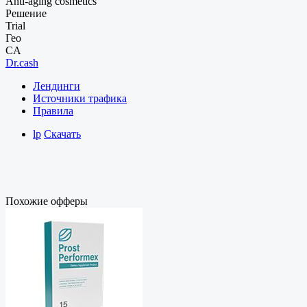
Anti-aging cosmetics
Решение
Trial
Гео
CA
Dr.cash
Лендинги
Источники трафика
Правила
lp
Скачать
Похожие офферы