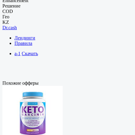
Enhancement
Решение
COD
Гео
KZ
Dr.cash
Лендинги
Правила
a-1
Скачать
Похожие офферы