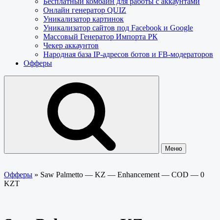
Бесплатный комбайн для работы с аккаунтами
Онлайн генератор QUIZ
Уникализатор картинок
Уникализатор сайтов под Facebook и Google
Массовый Генератор Импорта РК
Чекер аккаунтов
Народная база IP-адресов ботов и FB-модераторов
Офферы
Меню
Офферы
»
Saw Palmetto — KZ — Enhancement — COD — 0
KZT