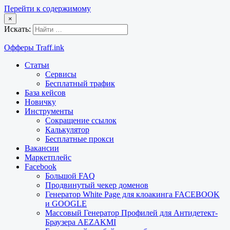
Перейти к содержимому
×
Искать:
Офферы Traff.ink
Статьи
Сервисы
Бесплатный трафик
База кейсов
Новичку
Инструменты
Сокращение ссылок
Калькулятор
Бесплатные прокси
Вакансии
Маркетплейс
Facebook
Большой FAQ
Продвинутый чекер доменов
Генератор White Page для клоакинга FACEBOOK
и GOOGLE
Массовый Генератор Профилей для Антидетект-
Браузера AEZAKMI