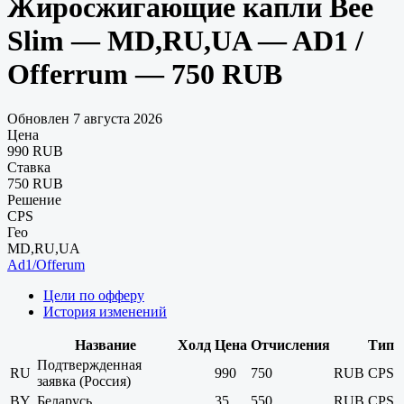
Жиросжигающие капли Bee
Slim — MD,RU,UA — AD1 /
Offerrum — 750 RUB
Обновлен 7 августа 2026
Цена
990 RUB
Ставка
750 RUB
Решение
CPS
Гео
MD,RU,UA
Ad1/Offerum
Цели по офферу
История изменений
Название
Холд
Цена
Отчисления
Тип
Подтвержденная
RU
990
750
RUB
CPS
заявка (Россия)
BY
Беларусь
35
550
RUB
CPS