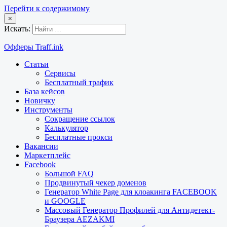
Перейти к содержимому
×
Искать:
Офферы Traff.ink
Статьи
Сервисы
Бесплатный трафик
База кейсов
Новичку
Инструменты
Сокращение ссылок
Калькулятор
Бесплатные прокси
Вакансии
Маркетплейс
Facebook
Большой FAQ
Продвинутый чекер доменов
Генератор White Page для клоакинга FACEBOOK
и GOOGLE
Массовый Генератор Профилей для Антидетект-
Браузера AEZAKMI