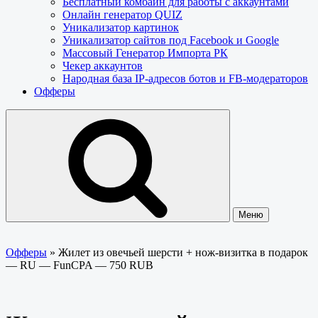
Бесплатный комбайн для работы с аккаунтами
Онлайн генератор QUIZ
Уникализатор картинок
Уникализатор сайтов под Facebook и Google
Массовый Генератор Импорта РК
Чекер аккаунтов
Народная база IP-адресов ботов и FB-модераторов
Офферы
Меню
Офферы
»
Жилет из овечьей шерсти + нож-визитка в подарок
— RU — FunCPA — 750 RUB