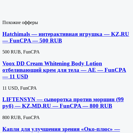
Похожие офферы
Hatchimals — интерактивная игрушка — KZ,RU
— FunCPA — 500 RUB
500 RUB, FunCPA
Voox DD Cream Whitening Body Lotion
отбеливающий крем для тела — AE — FunCPA
— 11 USD
11 USD, FunCPA
LIFTENSYN — сыворотка против морщин (99
руб) — KZ,MD,RU — FunCPA — 800 RUB
800 RUB, FunCPA
Капли для улучшения зрения «Око-плюс» —