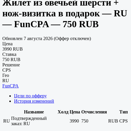
Жилет из овечьей шерсти +
нож-визитка в подарок — RU
— FunCPA — 750 RUB
Обновлен 7 августа 2026 (Оффер отключен)
Цена
3990 RUB
Ставка
750 RUB
Решение
CPS
Гео
RU
FunCPA
Цели по офферу
История изменений
Название
Холд
Цена
Отчисления
Тип
Подтвержденный
RU
3990
750
RUB
CPS
заказ: RU