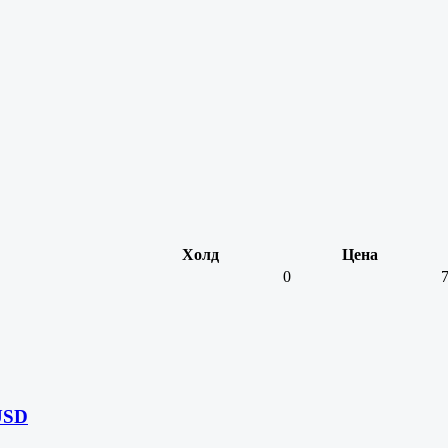
Холд
Цена
0
7
USD