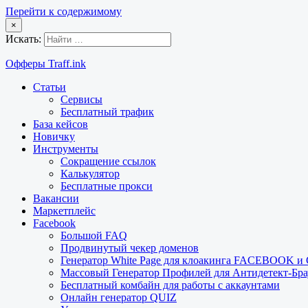
Перейти к содержимому
×
Искать:
Офферы Traff.ink
Статьи
Сервисы
Бесплатный трафик
База кейсов
Новичку
Инструменты
Сокращение ссылок
Калькулятор
Бесплатные прокси
Вакансии
Маркетплейс
Facebook
Большой FAQ
Продвинутый чекер доменов
Генератор White Page для клоакинга FACEBOOK 
Массовый Генератор Профилей для Антидетект-Б
Бесплатный комбайн для работы с аккаунтами
Онлайн генератор QUIZ