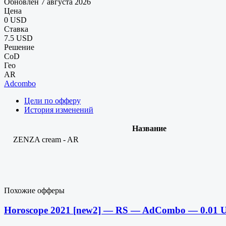
Обновлен 7 августа 2026
Цена
0 USD
Ставка
7.5 USD
Решение
CoD
Гео
AR
Adcombo
Цели по офферу
История изменений
Название
ZENZA cream - AR
Похожие офферы
Horoscope 2021 [new2] — RS — AdCombo — 0.01 