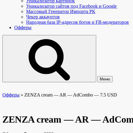
Уникализатор картинок
Уникализатор сайтов под Facebook и Google
Массовый Генератор Импорта РК
Чекер аккаунтов
Народная база IP-адресов ботов и FB-модераторов
Офферы
Меню
Офферы
»
ZENZA cream — AR — AdCombo — 7.5 USD
ZENZA cream — AR — AdCom