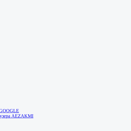
и GOOGLE
раузера AEZAKMI