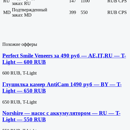
RU
147
1100
RUB
CPS
заказ: RU
Подтвержденный
MD
399
550
RUB
CPS
заказ: MD
Похожие офферы
Perfect Smile Veneers за 490 руб — AE,IT,RU — T-
Light — 600 RUB
600 RUB, T-Light
Глушилка камер AntiCam 1490 руб — BY — T-
Light — 650 RUB
650 RUB, T-Light
Norshire — насос с аккумулятором — RU — T-
Light — 550 RUB