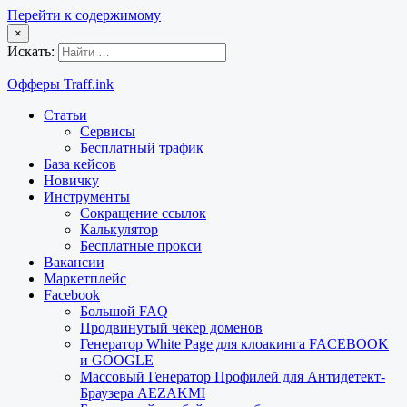
Перейти к содержимому
×
Искать:
Офферы Traff.ink
Статьи
Сервисы
Бесплатный трафик
База кейсов
Новичку
Инструменты
Сокращение ссылок
Калькулятор
Бесплатные прокси
Вакансии
Маркетплейс
Facebook
Большой FAQ
Продвинутый чекер доменов
Генератор White Page для клоакинга FACEBOOK
и GOOGLE
Массовый Генератор Профилей для Антидетект-
Браузера AEZAKMI