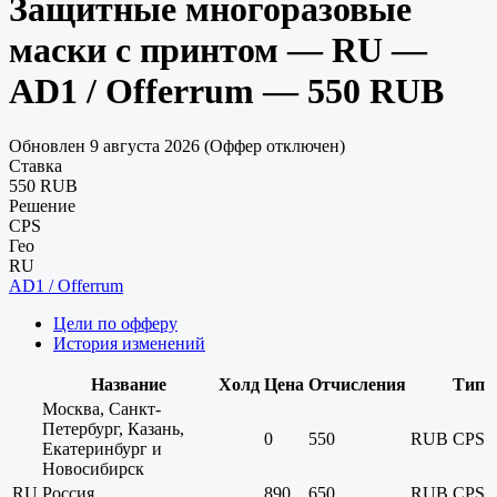
Защитные многоразовые
маски с принтом — RU —
AD1 / Offerrum — 550 RUB
Обновлен 9 августа 2026 (Оффер отключен)
Ставка
550 RUB
Решение
CPS
Гео
RU
AD1 / Offerrum
Цели по офферу
История изменений
Название
Холд
Цена
Отчисления
Тип
Москва, Санкт-
Петербург, Казань,
0
550
RUB
CPS
Екатеринбург и
Новосибирск
RU
Россия
890
650
RUB
CPS