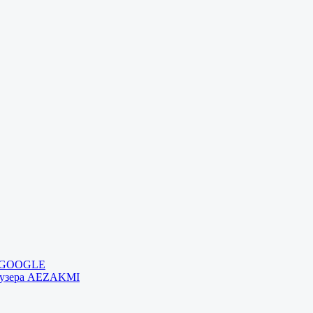
и GOOGLE
раузера AEZAKMI