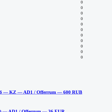
0
0
0
0
0
0
0
0
0
0
0
б — KZ — AD1 / Offerrum — 600 RUB
я) — AD1 / Offerrum — 36 EUR