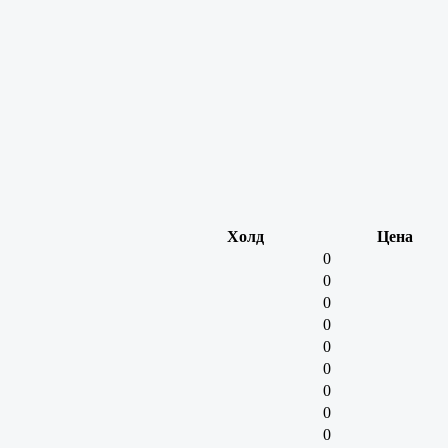
Холд
Цена
0
0
0
0
0
0
0
0
0