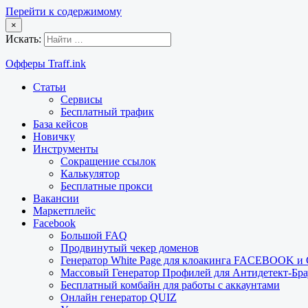
Перейти к содержимому
×
Искать:
Офферы Traff.ink
Статьи
Сервисы
Бесплатный трафик
База кейсов
Новичку
Инструменты
Сокращение ссылок
Калькулятор
Бесплатные прокси
Вакансии
Маркетплейс
Facebook
Большой FAQ
Продвинутый чекер доменов
Генератор White Page для клоакинга FACEBOOK 
Массовый Генератор Профилей для Антидетект-Б
Бесплатный комбайн для работы с аккаунтами
Онлайн генератор QUIZ