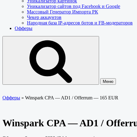
Уникализатор картинок
Уникализатор сайтов под Facebook и Google
Массовый Генератор Импорта РК
Чекер аккаунтов
Народная база IP-адресов ботов и FB-модераторов
Офферы
Меню
Офферы
»
Winspark CPA — AD1 / Offerrum — 165 EUR
Winspark CPA — AD1 / Offer