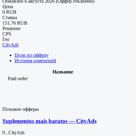
Обновлен 6 августа 2026 (Оффер отключен)
Цена
0 RUB
Ставка
151.76 RUB
Решение
CPS
Гео
CityAds
Цели по офферу
История изменений
Название
Paid order
Похожие офферы
Suplementos mais baratos — CityAds
0 , CityAds