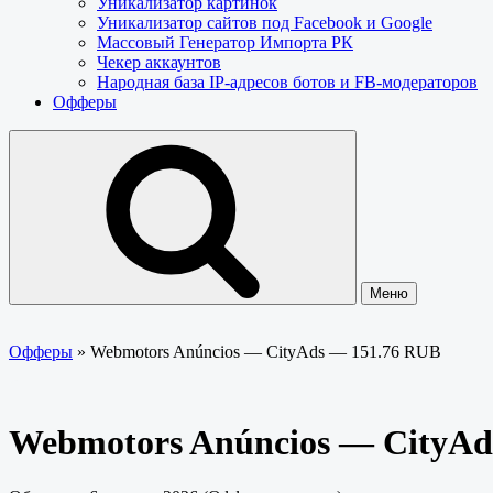
Уникализатор картинок
Уникализатор сайтов под Facebook и Google
Массовый Генератор Импорта РК
Чекер аккаунтов
Народная база IP-адресов ботов и FB-модераторов
Офферы
Меню
Офферы
»
Webmotors Anúncios — CityAds — 151.76 RUB
Webmotors Anúncios — CityAd