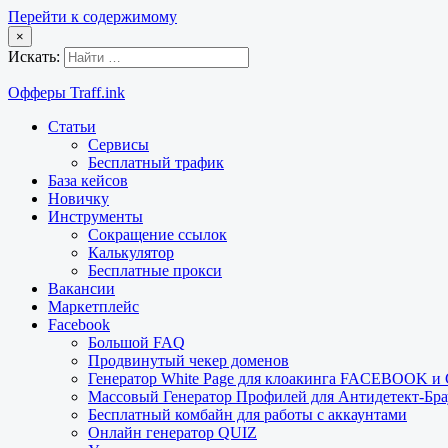
Перейти к содержимому
×
Искать:
Офферы Traff.ink
Статьи
Сервисы
Бесплатный трафик
База кейсов
Новичку
Инструменты
Сокращение ссылок
Калькулятор
Бесплатные прокси
Вакансии
Маркетплейс
Facebook
Большой FAQ
Продвинутый чекер доменов
Генератор White Page для клоакинга FACEBOOK 
Массовый Генератор Профилей для Антидетект-Б
Бесплатный комбайн для работы с аккаунтами
Онлайн генератор QUIZ