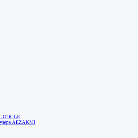
и GOOGLE
раузера AEZAKMI