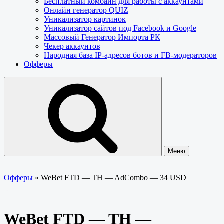
Бесплатный комбайн для работы с аккаунтами
Онлайн генератор QUIZ
Уникализатор картинок
Уникализатор сайтов под Facebook и Google
Массовый Генератор Импорта РК
Чекер аккаунтов
Народная база IP-адресов ботов и FB-модераторов
Офферы
Меню
Офферы
»
WeBet FTD — TH — AdCombo — 34 USD
WeBet FTD — TH —