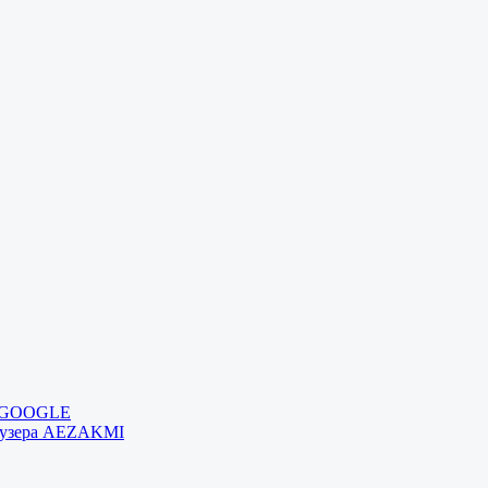
и GOOGLE
раузера AEZAKMI