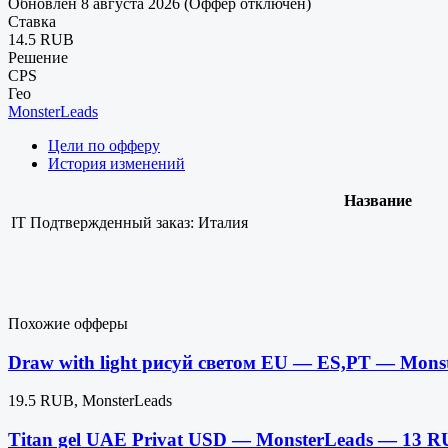
Обновлен 8 августа 2026 (Оффер отключен)
Ставка
14.5 RUB
Решение
CPS
Гео
MonsterLeads
Цели по офферу
История изменений
Название
IT
Подтвержденный заказ: Италия
Похожие офферы
Draw with light рисуй светом EU — ES,PT — Mons
19.5 RUB, MonsterLeads
Titan gel UAE Privat USD — MonsterLeads — 13 