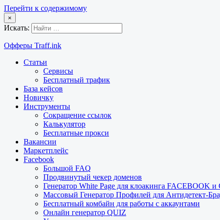
Перейти к содержимому
×
Искать:
Офферы Traff.ink
Статьи
Сервисы
Бесплатный трафик
База кейсов
Новичку
Инструменты
Сокращение ссылок
Калькулятор
Бесплатные прокси
Вакансии
Маркетплейс
Facebook
Большой FAQ
Продвинутый чекер доменов
Генератор White Page для клоакинга FACEBOOK 
Массовый Генератор Профилей для Антидетект-Б
Бесплатный комбайн для работы с аккаунтами
Онлайн генератор QUIZ