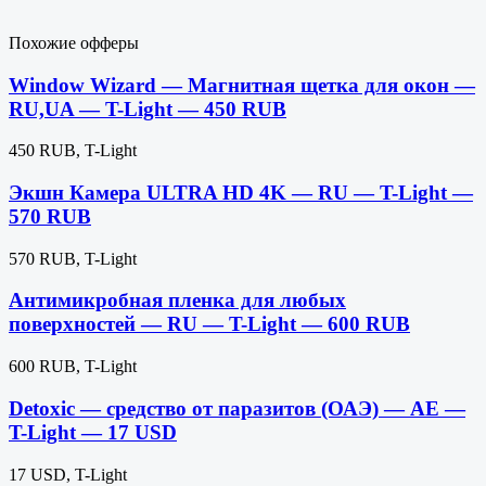
Похожие офферы
Window Wizard — Магнитная щетка для окон —
RU,UA — T-Light — 450 RUB
450 RUB, T-Light
Экшн Камера ULTRA HD 4K — RU — T-Light —
570 RUB
570 RUB, T-Light
Антимикробная пленка для любых
поверхностей — RU — T-Light — 600 RUB
600 RUB, T-Light
Detoxic — средство от паразитов (ОАЭ) — AE —
T-Light — 17 USD
17 USD, T-Light