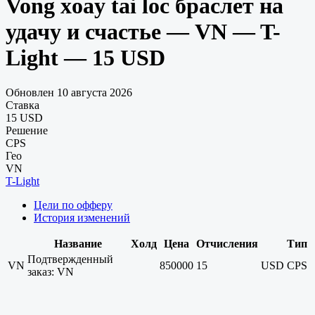
Vong xoay tai loc браслет на
удачу и счастье — VN — T-
Light — 15 USD
Обновлен 10 августа 2026
Ставка
15 USD
Решение
CPS
Гео
VN
T-Light
Цели по офферу
История изменений
Название
Холд
Цена
Отчисления
Тип
Подтвержденный
VN
850000
15
USD
CPS
заказ: VN