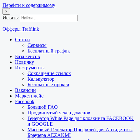
Перейти к содержимому
×
Искать:
Офферы Traff.ink
Статьи
Сервисы
Бесплатный трафик
База кейсов
Новичку
Инструменты
Сокращение ссылок
Калькулятор
Бесплатные прокси
Вакансии
Маркетплейс
Facebook
Большой FAQ
Продвинутый чекер доменов
Генератор White Page для клоакинга FACEBOOK
и GOOGLE
Массовый Генератор Профилей для Антидетект-
Браузера AEZAKMI