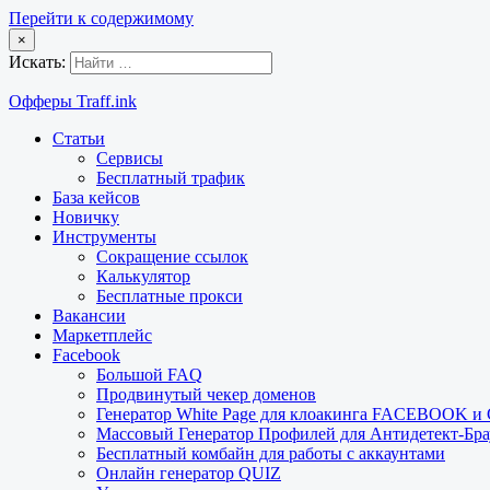
Перейти к содержимому
×
Искать:
Офферы Traff.ink
Статьи
Сервисы
Бесплатный трафик
База кейсов
Новичку
Инструменты
Сокращение ссылок
Калькулятор
Бесплатные прокси
Вакансии
Маркетплейс
Facebook
Большой FAQ
Продвинутый чекер доменов
Генератор White Page для клоакинга FACEBOOK 
Массовый Генератор Профилей для Антидетект-Б
Бесплатный комбайн для работы с аккаунтами
Онлайн генератор QUIZ