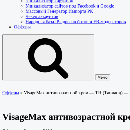
Уникализатор картинок
Уникализатор сайтов под Facebook и Google
Массовый Генератор Импорта РК
Чекер аккаунтов
Народная база IP-адресов ботов и FB-модераторов
Офферы
Меню
Офферы
»
VisageMax антивозрастной крем — TH (Таиланд) — 
VisageMax антивозрастной кр