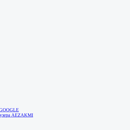
и GOOGLE
раузера AEZAKMI