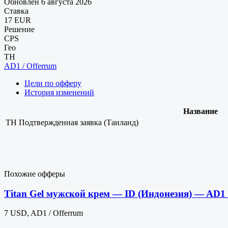
Обновлен 6 августа 2026
Ставка
17 EUR
Решение
CPS
Гео
TH
AD1 / Offerrum
Цели по офферу
История изменений
Название
TH
Подтвержденная заявка (Таиланд)
Похожие офферы
Titan Gel мужской крем — ID (Индонезия) — AD1 
7 USD, AD1 / Offerrum