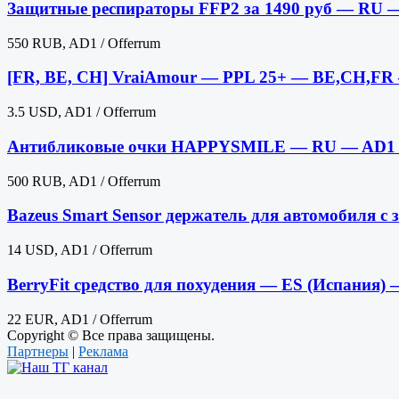
Защитные респираторы FFP2 за 1490 руб — RU —
550 RUB, AD1 / Offerrum
[FR, BE, CH] VraiAmour — PPL 25+ — BE,CH,FR 
3.5 USD, AD1 / Offerrum
Антибликовые очки HAPPYSMILE — RU — AD1 /
500 RUB, AD1 / Offerrum
Bazeus Smart Sensor держатель для автомобиля с
14 USD, AD1 / Offerrum
BerryFit средство для похудения — ES (Испания)
22 EUR, AD1 / Offerrum
Copyright © Все права защищены.
Партнеры
|
Реклама