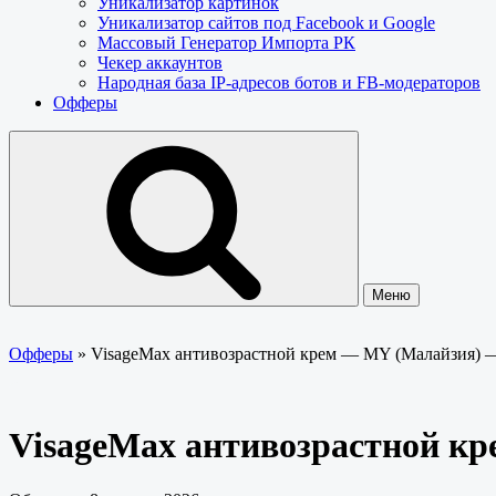
Уникализатор картинок
Уникализатор сайтов под Facebook и Google
Массовый Генератор Импорта РК
Чекер аккаунтов
Народная база IP-адресов ботов и FB-модераторов
Офферы
Меню
Офферы
»
VisageMax антивозрастной крем — MY (Малайзия) 
VisageMax антивозрастной к