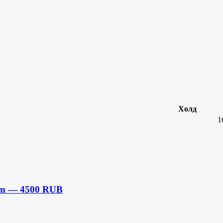
Холд
1
m — 4500 RUB