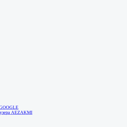
и GOOGLE
раузера AEZAKMI