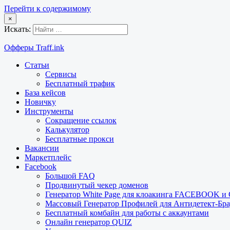
Перейти к содержимому
×
Искать:
Офферы Traff.ink
Статьи
Сервисы
Бесплатный трафик
База кейсов
Новичку
Инструменты
Сокращение ссылок
Калькулятор
Бесплатные прокси
Вакансии
Маркетплейс
Facebook
Большой FAQ
Продвинутый чекер доменов
Генератор White Page для клоакинга FACEBOOK 
Массовый Генератор Профилей для Антидетект-Б
Бесплатный комбайн для работы с аккаунтами
Онлайн генератор QUIZ