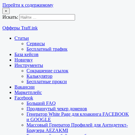
Перейти к содержимому
×
Искать:
Офферы Traff.ink
Статьи
Сервисы
Бесплатный трафик
База кейсов
Новичку
Инструменты
Сокращение ссылок
Калькулятор
Бесплатные прокси
Вакансии
Маркетплейс
Facebook
Большой FAQ
Продвинутый чекер доменов
Генератор White Page для клоакинга FACEBOOK
и GOOGLE
Массовый Генератор Профилей для Антидетект-
Браузера AEZAKMI