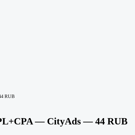
 44 RUB
CPL+CPA — CityAds — 44 RUB