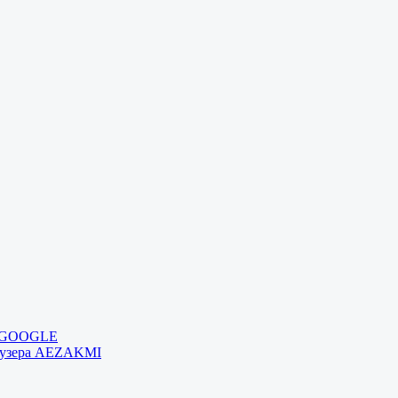
и GOOGLE
раузера AEZAKMI