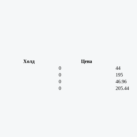
Холд
Цена
0
44
0
195
0
46.96
0
205.44