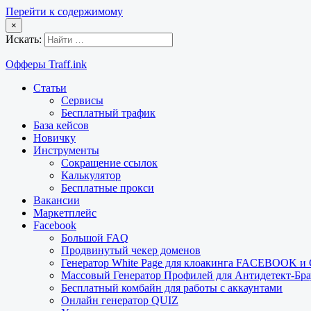
Перейти к содержимому
×
Искать:
Офферы Traff.ink
Статьи
Сервисы
Бесплатный трафик
База кейсов
Новичку
Инструменты
Сокращение ссылок
Калькулятор
Бесплатные прокси
Вакансии
Маркетплейс
Facebook
Большой FAQ
Продвинутый чекер доменов
Генератор White Page для клоакинга FACEBOOK 
Массовый Генератор Профилей для Антидетект-Б
Бесплатный комбайн для работы с аккаунтами
Онлайн генератор QUIZ