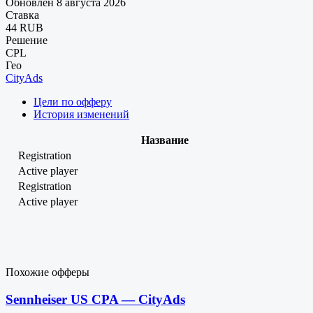
Обновлен 8 августа 2026
Ставка
44 RUB
Решение
CPL
Гео
CityAds
Цели по офферу
История изменений
Название
Registration
Active player
Registration
Active player
Похожие офферы
Sennheiser US CPA — CityAds