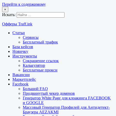
Перейти к содержимому
×
Искать:
Офферы Traff.ink
Статьи
Сервисы
Бесплатный трафик
База кейсов
Новичку
Инструменты
Сокращение ссылок
Калькулятор
Бесплатные прокси
Вакансии
Маркетплейс
Facebook
Большой FAQ
Продвинутый чекер доменов
Генератор White Page для клоакинга FACEBOOK
и GOOGLE
Массовый Генератор Профилей для Антидетект-
Браузера AEZAKMI