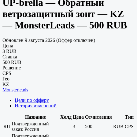
UP-brella — Обратный
ветрозащитный зонт — KZ
— MonsterLeads — 500 RUB
Обновлен 9 августа 2026 (Оффер отключен)
Цена
3 RUB
Ставка
500 RUB
Решение
CPS
Гео
KZ
Monsterleads
Цели по офферу
История изменений
Название
Холд
Цена
Отчисления
Тип
Подтвержденный
RU
3
500
RUB
CPS
заказ: Россия
Подтвержденный