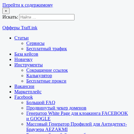
Перейти к содержимому
×
Искать:
Офферы Traff.ink
Статьи
Сервисы
Бесплатный трафик
База кейсов
Новичку
Инструменты
Сокращение ссылок
Калькулятор
Бесплатные прокси
Вакансии
Маркетплейс
Facebook
Большой FAQ
Продвинутый чекер доменов
Генератор White Page для клоакинга FACEBOOK
и GOOGLE
Массовый Генератор Профилей для Антидетект-
Браузера AEZAKMI