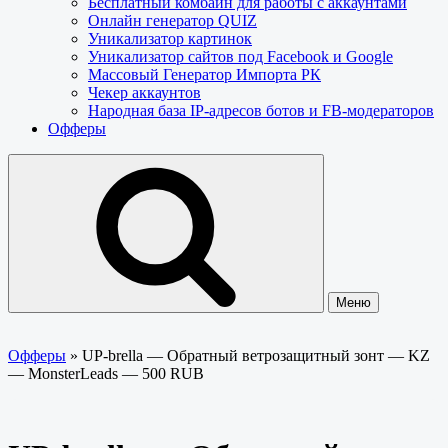
Бесплатный комбайн для работы с аккаунтами
Онлайн генератор QUIZ
Уникализатор картинок
Уникализатор сайтов под Facebook и Google
Массовый Генератор Импорта РК
Чекер аккаунтов
Народная база IP-адресов ботов и FB-модераторов
Офферы
Меню
Офферы
»
UP-brella — Обратный ветрозащитный зонт — KZ
— MonsterLeads — 500 RUB