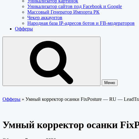
Уникализатор картинок
Уникализатор сайтов под Facebook и Google
Массовый Генератор Импорта РК
Чекер аккаунтов
Народная база IP-адресов ботов и FB-модераторов
Офферы
Меню
Офферы
»
Умный корректор осанки FixPosture — RU — LeadTr
Умный корректор осанки Fix