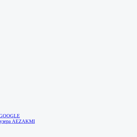
и GOOGLE
раузера AEZAKMI