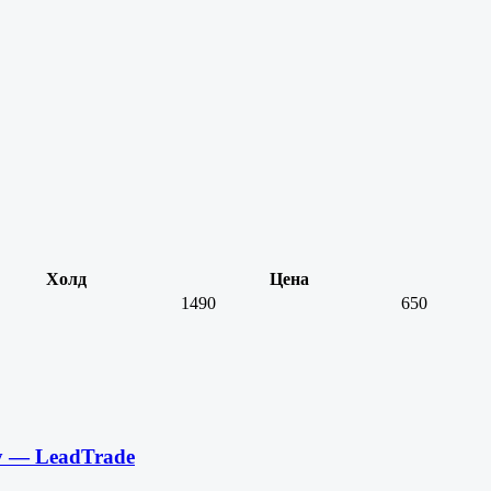
Холд
Цена
1490
650
ay — LeadTrade