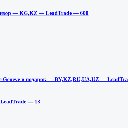
левизор — KG,KZ — LeadTrade — 600
pe Geneve в подарок — BY,KZ,RU,UA,UZ — LeadTra
 LeadTrade — 13