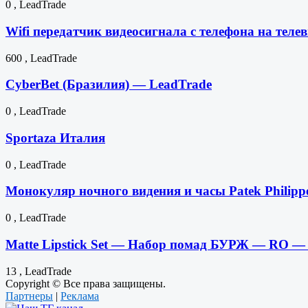
0 , LeadTrade
Wifi передатчик видеосигнала с телефона на те
600 , LeadTrade
CyberBet (Бразилия) — LeadTrade
0 , LeadTrade
Sportaza Италия
0 , LeadTrade
Монокуляр ночного видения и часы Patek Philip
0 , LeadTrade
Matte Lipstick Set — Набор помад БУРЖ — RO —
13 , LeadTrade
Copyright © Все права защищены.
Партнеры
|
Реклама