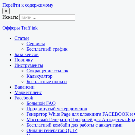
Перейти к содержимому
×
Искать:
Офферы Traff.ink
Статьи
Сервисы
Бесплатный трафик
База кейсов
Новичку
Инструменты
Сокращение ссылок
Калькулятор
Бесплатные прокси
Вакансии
Маркетплейс
Facebook
Большой FAQ
Продвинутый чекер доменов
Генератор White Page для клоакинга FACEBOOK 
Массовый Генератор Профилей для Антидетект-Б
Бесплатный комбайн для работы с аккаунтами
Онлайн генератор QUIZ