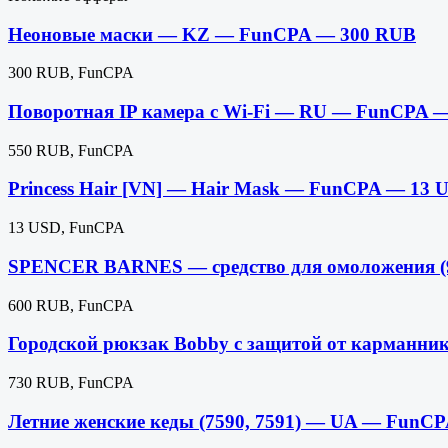
Неоновые маски — KZ — FunCPA — 300 RUB
300 RUB, FunCPA
Поворотная IP камера с Wi-Fi — RU — FunCPA 
550 RUB, FunCPA
Princess Hair [VN] — Hair Mask — FunCPA — 13 
13 USD, FunCPA
SPENCER BARNES — средство для омоложения (
600 RUB, FunCPA
Городской рюкзак Bobby с защитой от карманн
730 RUB, FunCPA
Летние женские кеды (7590, 7591) — UA — FunC