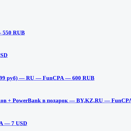
— 550 RUB
USD
99 руб) — RU — FunCPA — 600 RUB
иков + PowerBank в подарок — BY,KZ,RU — FunCP
PA — 7 USD