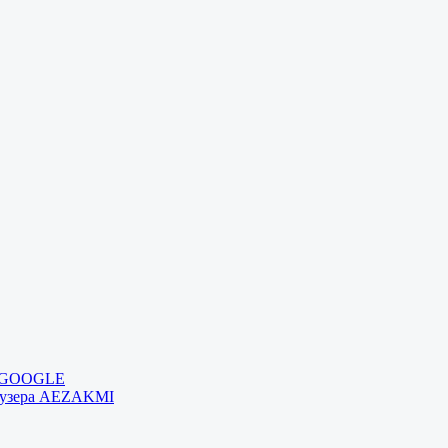
и GOOGLE
раузера AEZAKMI