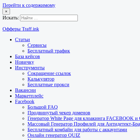
Перейти к содержимому
×
Искать:
Офферы Traff.ink
Статьи
Сервисы
Бесплатный трафик
База кейсов
Новичку
Инструменты
Сокращение ссылок
Калькулятор
Бесплатные прокси
Вакансии
Маркетплейс
Facebook
Большой FAQ
Продвинутый чекер доменов
Генератор White Page для клоакинга FACEBOOK 
Массовый Генератор Профилей для Антидетект-Б
Бесплатный комбайн для работы с аккаунтами
Онлайн генератор QUIZ