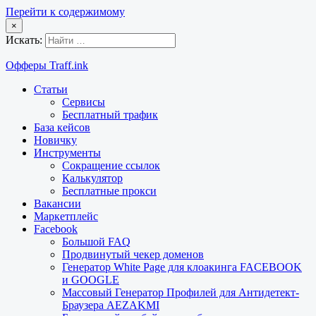
Перейти к содержимому
×
Искать:
Офферы Traff.ink
Статьи
Сервисы
Бесплатный трафик
База кейсов
Новичку
Инструменты
Сокращение ссылок
Калькулятор
Бесплатные прокси
Вакансии
Маркетплейс
Facebook
Большой FAQ
Продвинутый чекер доменов
Генератор White Page для клоакинга FACEBOOK
и GOOGLE
Массовый Генератор Профилей для Антидетект-
Браузера AEZAKMI