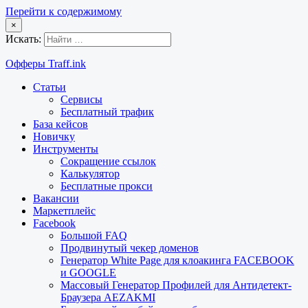
Перейти к содержимому
×
Искать:
Офферы Traff.ink
Статьи
Сервисы
Бесплатный трафик
База кейсов
Новичку
Инструменты
Сокращение ссылок
Калькулятор
Бесплатные прокси
Вакансии
Маркетплейс
Facebook
Большой FAQ
Продвинутый чекер доменов
Генератор White Page для клоакинга FACEBOOK
и GOOGLE
Массовый Генератор Профилей для Антидетект-
Браузера AEZAKMI