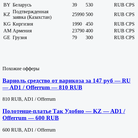
BY
Беларусь
39
530
RUB
CPS
Подтвержденная
KZ
25990
500
RUB
CPS
заявка (Казахстан)
KG
Киргизия
1990
450
RUB
CPS
AM
Армения
23790
400
RUB
CPS
GE
Грузия
79
300
RUB
CPS
Похожие офферы
Вариоль средство от варикоза за 147 руб — RU
— AD1 / Offerrum — 810 RUB
810 RUB, AD1 / Offerrum
Полотенце-платье Так Удобно — KZ — AD1 /
Offerrum — 600 RUB
600 RUB, AD1 / Offerrum