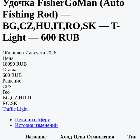
Удочка FisherGoMan (Auto
Fishing Rod) —
BG,CZ,HU,IT,RO,SK — T-
Light — 600 RUB
Обновлен 7 августа 2026
Цена
18990 RUB
Ставка
600 RUB
Решение
CPS
Гео
BG,CZ,HU,IT
RO,SK
Traffic Light
Цели по офферу
История изменений
Название
Холд
Цена
Отчисления
Тип