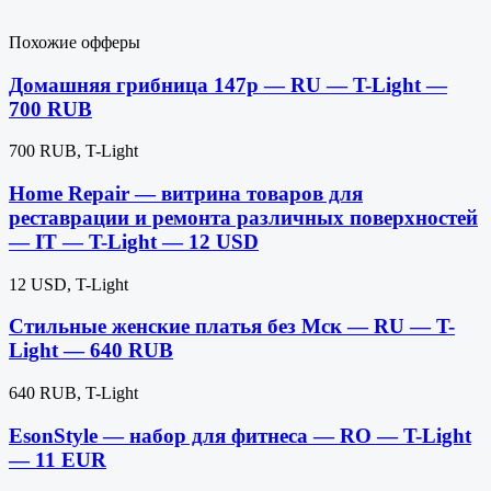
Похожие офферы
Домашняя грибница 147р — RU — T-Light —
700 RUB
700 RUB, T-Light
Home Repair — витрина товаров для
реставрации и ремонта различных поверхностей
— IT — T-Light — 12 USD
12 USD, T-Light
Стильные женские платья без Мск — RU — T-
Light — 640 RUB
640 RUB, T-Light
EsonStyle — набор для фитнеса — RO — T-Light
— 11 EUR