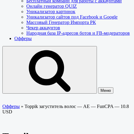
Бесплатный комбайн для работы с аккаунтами
Онлайн генератор QUIZ
Уникализатор картинок
Уникализатор сайтов под Facebook и Google
Массовый Генератор Импорта РК
Чекер аккаунтов
Народная база IP-адресов ботов и FB-модераторов
Офферы
Меню
Офферы
»
Toppik загуститель волос — AE — FunCPA — 10.8
USD