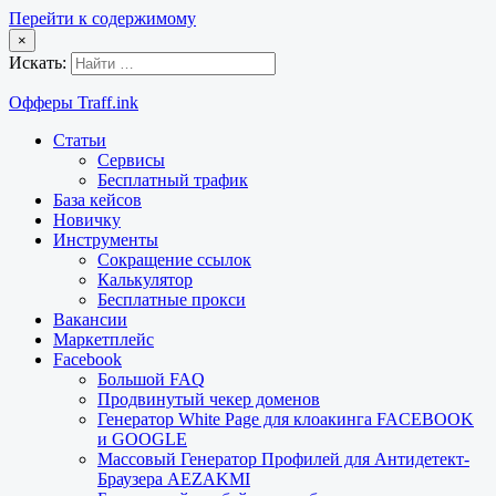
Перейти к содержимому
×
Искать:
Офферы Traff.ink
Статьи
Сервисы
Бесплатный трафик
База кейсов
Новичку
Инструменты
Сокращение ссылок
Калькулятор
Бесплатные прокси
Вакансии
Маркетплейс
Facebook
Большой FAQ
Продвинутый чекер доменов
Генератор White Page для клоакинга FACEBOOK
и GOOGLE
Массовый Генератор Профилей для Антидетект-
Браузера AEZAKMI