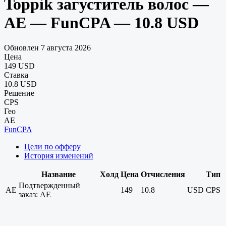
Toppik загуститель волос —
AE — FunCPA — 10.8 USD
Обновлен 7 августа 2026
Цена
149 USD
Ставка
10.8 USD
Решение
CPS
Гео
AE
FunCPA
Цели по офферу
История изменений
Название
Холд
Цена
Отчисления
Тип
Подтвержденный
AE
149
10.8
USD
CPS
заказ: AE