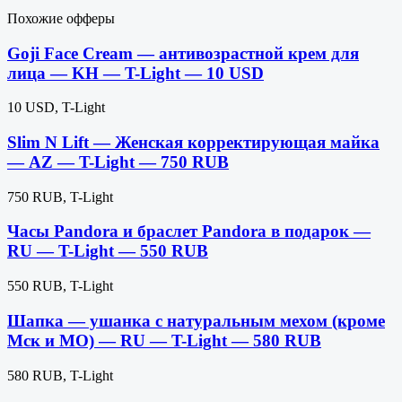
Похожие офферы
Goji Face Cream — антивозрастной крем для
лица — KH — T-Light — 10 USD
10 USD, T-Light
Slim N Lift — Женская корректирующая майка
— AZ — T-Light — 750 RUB
750 RUB, T-Light
Часы Pandora и браслет Pandora в подарок —
RU — T-Light — 550 RUB
550 RUB, T-Light
Шапка — ушанка с натуральным мехом (кроме
Мск и МО) — RU — T-Light — 580 RUB
580 RUB, T-Light