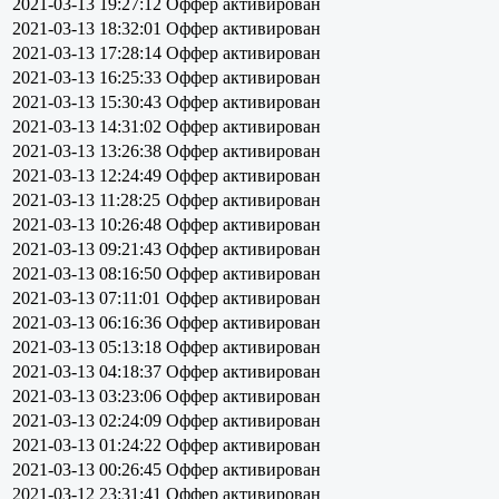
2021-03-13 19:27:12
Оффер активирован
2021-03-13 18:32:01
Оффер активирован
2021-03-13 17:28:14
Оффер активирован
2021-03-13 16:25:33
Оффер активирован
2021-03-13 15:30:43
Оффер активирован
2021-03-13 14:31:02
Оффер активирован
2021-03-13 13:26:38
Оффер активирован
2021-03-13 12:24:49
Оффер активирован
2021-03-13 11:28:25
Оффер активирован
2021-03-13 10:26:48
Оффер активирован
2021-03-13 09:21:43
Оффер активирован
2021-03-13 08:16:50
Оффер активирован
2021-03-13 07:11:01
Оффер активирован
2021-03-13 06:16:36
Оффер активирован
2021-03-13 05:13:18
Оффер активирован
2021-03-13 04:18:37
Оффер активирован
2021-03-13 03:23:06
Оффер активирован
2021-03-13 02:24:09
Оффер активирован
2021-03-13 01:24:22
Оффер активирован
2021-03-13 00:26:45
Оффер активирован
2021-03-12 23:31:41
Оффер активирован