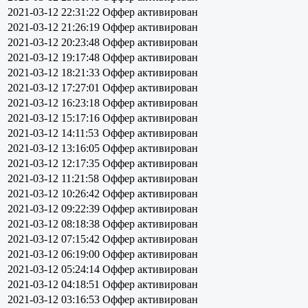
2021-03-12 22:31:22
Оффер активирован
2021-03-12 21:26:19
Оффер активирован
2021-03-12 20:23:48
Оффер активирован
2021-03-12 19:17:48
Оффер активирован
2021-03-12 18:21:33
Оффер активирован
2021-03-12 17:27:01
Оффер активирован
2021-03-12 16:23:18
Оффер активирован
2021-03-12 15:17:16
Оффер активирован
2021-03-12 14:11:53
Оффер активирован
2021-03-12 13:16:05
Оффер активирован
2021-03-12 12:17:35
Оффер активирован
2021-03-12 11:21:58
Оффер активирован
2021-03-12 10:26:42
Оффер активирован
2021-03-12 09:22:39
Оффер активирован
2021-03-12 08:18:38
Оффер активирован
2021-03-12 07:15:42
Оффер активирован
2021-03-12 06:19:00
Оффер активирован
2021-03-12 05:24:14
Оффер активирован
2021-03-12 04:18:51
Оффер активирован
2021-03-12 03:16:53
Оффер активирован