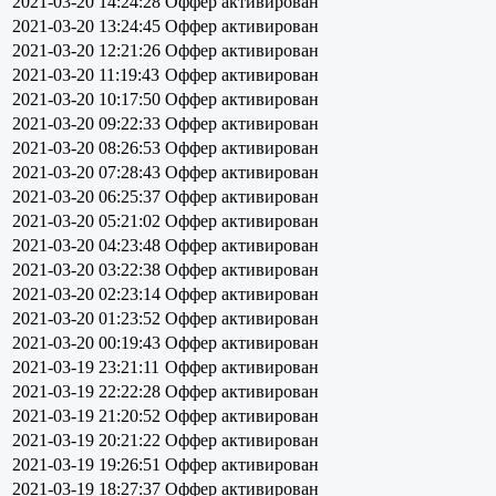
2021-03-20 14:24:28
Оффер активирован
2021-03-20 13:24:45
Оффер активирован
2021-03-20 12:21:26
Оффер активирован
2021-03-20 11:19:43
Оффер активирован
2021-03-20 10:17:50
Оффер активирован
2021-03-20 09:22:33
Оффер активирован
2021-03-20 08:26:53
Оффер активирован
2021-03-20 07:28:43
Оффер активирован
2021-03-20 06:25:37
Оффер активирован
2021-03-20 05:21:02
Оффер активирован
2021-03-20 04:23:48
Оффер активирован
2021-03-20 03:22:38
Оффер активирован
2021-03-20 02:23:14
Оффер активирован
2021-03-20 01:23:52
Оффер активирован
2021-03-20 00:19:43
Оффер активирован
2021-03-19 23:21:11
Оффер активирован
2021-03-19 22:22:28
Оффер активирован
2021-03-19 21:20:52
Оффер активирован
2021-03-19 20:21:22
Оффер активирован
2021-03-19 19:26:51
Оффер активирован
2021-03-19 18:27:37
Оффер активирован