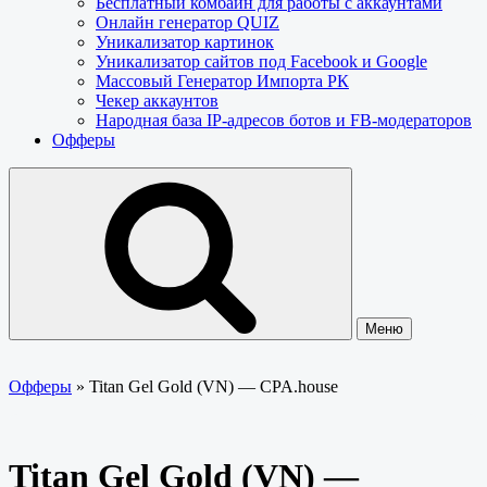
Бесплатный комбайн для работы с аккаунтами
Онлайн генератор QUIZ
Уникализатор картинок
Уникализатор сайтов под Facebook и Google
Массовый Генератор Импорта РК
Чекер аккаунтов
Народная база IP-адресов ботов и FB-модераторов
Офферы
Меню
Офферы
»
Titan Gel Gold (VN) — CPA.house
Titan Gel Gold (VN) —