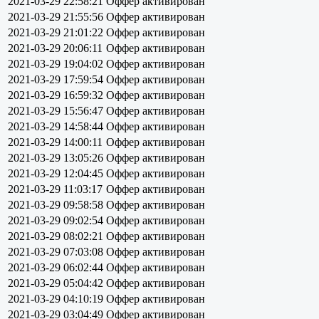
2021-03-29 22:58:21
Оффер активирован
2021-03-29 21:55:56
Оффер активирован
2021-03-29 21:01:22
Оффер активирован
2021-03-29 20:06:11
Оффер активирован
2021-03-29 19:04:02
Оффер активирован
2021-03-29 17:59:54
Оффер активирован
2021-03-29 16:59:32
Оффер активирован
2021-03-29 15:56:47
Оффер активирован
2021-03-29 14:58:44
Оффер активирован
2021-03-29 14:00:11
Оффер активирован
2021-03-29 13:05:26
Оффер активирован
2021-03-29 12:04:45
Оффер активирован
2021-03-29 11:03:17
Оффер активирован
2021-03-29 09:58:58
Оффер активирован
2021-03-29 09:02:54
Оффер активирован
2021-03-29 08:02:21
Оффер активирован
2021-03-29 07:03:08
Оффер активирован
2021-03-29 06:02:44
Оффер активирован
2021-03-29 05:04:42
Оффер активирован
2021-03-29 04:10:19
Оффер активирован
2021-03-29 03:04:49
Оффер активирован