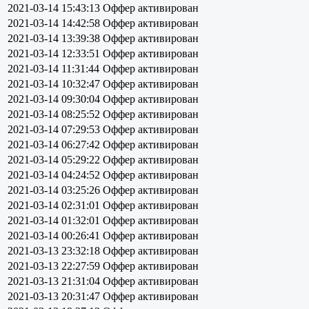
2021-03-14 15:43:13
Оффер активирован
2021-03-14 14:42:58
Оффер активирован
2021-03-14 13:39:38
Оффер активирован
2021-03-14 12:33:51
Оффер активирован
2021-03-14 11:31:44
Оффер активирован
2021-03-14 10:32:47
Оффер активирован
2021-03-14 09:30:04
Оффер активирован
2021-03-14 08:25:52
Оффер активирован
2021-03-14 07:29:53
Оффер активирован
2021-03-14 06:27:42
Оффер активирован
2021-03-14 05:29:22
Оффер активирован
2021-03-14 04:24:52
Оффер активирован
2021-03-14 03:25:26
Оффер активирован
2021-03-14 02:31:01
Оффер активирован
2021-03-14 01:32:01
Оффер активирован
2021-03-14 00:26:41
Оффер активирован
2021-03-13 23:32:18
Оффер активирован
2021-03-13 22:27:59
Оффер активирован
2021-03-13 21:31:04
Оффер активирован
2021-03-13 20:31:47
Оффер активирован