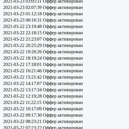
2021-03-23 03:05:11
Оффер активирован
2021-03-23 02:07:39
Оффер активирован
2021-03-23 01:12:18
Оффер активирован
2021-03-23 00:16:31
Оффер активирован
2021-03-22 23:19:48
Оффер активирован
2021-03-22 22:18:15
Оффер активирован
2021-03-22 21:23:07
Оффер активирован
2021-03-22 20:25:29
Оффер активирован
2021-03-22 19:20:26
Оффер активирован
2021-03-22 18:19:24
Оффер активирован
2021-03-22 17:18:01
Оффер активирован
2021-03-22 16:21:46
Оффер активирован
2021-03-22 15:21:42
Оффер активирован
2021-03-22 14:17:07
Оффер активирован
2021-03-22 13:17:34
Оффер активирован
2021-03-22 12:19:28
Оффер активирован
2021-03-22 11:22:15
Оффер активирован
2021-03-22 10:17:09
Оффер активирован
2021-03-22 09:17:30
Оффер активирован
2021-03-22 08:23:21
Оффер активирован
2021-03-22 07:23:22
Оффер активирован