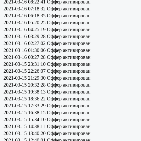
2021-03-16 08:22:41
Оффер активирован
2021-03-16 07:18:32
Оффер активирован
2021-03-16 06:18:35
Оффер активирован
2021-03-16 05:20:25
Оффер активирован
2021-03-16 04:25:19
Оффер активирован
2021-03-16 03:29:28
Оффер активирован
2021-03-16 02:27:02
Оффер активирован
2021-03-16 01:30:06
Оффер активирован
2021-03-16 00:27:28
Оффер активирован
2021-03-15 23:31:10
Оффер активирован
2021-03-15 22:26:07
Оффер активирован
2021-03-15 21:29:30
Оффер активирован
2021-03-15 20:32:28
Оффер активирован
2021-03-15 19:38:13
Оффер активирован
2021-03-15 18:36:22
Оффер активирован
2021-03-15 17:33:29
Оффер активирован
2021-03-15 16:38:15
Оффер активирован
2021-03-15 15:34:10
Оффер активирован
2021-03-15 14:38:11
Оффер активирован
2021-03-15 13:40:20
Оффер активирован
2021-03-15 12:40:01
Оффер активирован