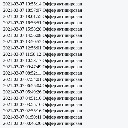
2021-03-07 19:55:14
Оффер активирован
2021-03-07 18:57:07
Оффер активирован
2021-03-07 18:01:55
Оффер активирован
2021-03-07 16:56:51
Оффер активирован
2021-03-07 15:58:28
Оффер активирован
2021-03-07 14:56:08
Оффер активирован
2021-03-07 13:50:52
Оффер активирован
2021-03-07 12:56:01
Оффер активирован
2021-03-07 11:58:12
Оффер активирован
2021-03-07 10:53:17
Оффер активирован
2021-03-07 09:47:49
Оффер активирован
2021-03-07 08:52:11
Оффер активирован
2021-03-07 07:54:01
Оффер активирован
2021-03-07 06:55:04
Оффер активирован
2021-03-07 05:49:26
Оффер активирован
2021-03-07 04:51:10
Оффер активирован
2021-03-07 03:55:16
Оффер активирован
2021-03-07 02:55:16
Оффер активирован
2021-03-07 01:50:41
Оффер активирован
2021-03-07 00:46:20
Оффер активирован