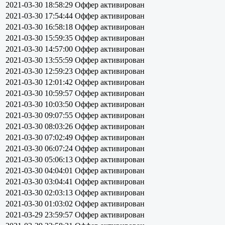
2021-03-30 18:58:29
Оффер активирован
2021-03-30 17:54:44
Оффер активирован
2021-03-30 16:58:18
Оффер активирован
2021-03-30 15:59:35
Оффер активирован
2021-03-30 14:57:00
Оффер активирован
2021-03-30 13:55:59
Оффер активирован
2021-03-30 12:59:23
Оффер активирован
2021-03-30 12:01:42
Оффер активирован
2021-03-30 10:59:57
Оффер активирован
2021-03-30 10:03:50
Оффер активирован
2021-03-30 09:07:55
Оффер активирован
2021-03-30 08:03:26
Оффер активирован
2021-03-30 07:02:49
Оффер активирован
2021-03-30 06:07:24
Оффер активирован
2021-03-30 05:06:13
Оффер активирован
2021-03-30 04:04:01
Оффер активирован
2021-03-30 03:04:41
Оффер активирован
2021-03-30 02:03:13
Оффер активирован
2021-03-30 01:03:02
Оффер активирован
2021-03-29 23:59:57
Оффер активирован