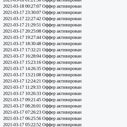
2021-03-18 00:27:07
Оффер активирован
2021-03-17 23:30:07
Оффер активирован
2021-03-17 22:27:42
Оффер активирован
2021-03-17 21:29:51
Оффер активирован
2021-03-17 20:25:08
Оффер активирован
2021-03-17 19:27:44
Оффер активирован
2021-03-17 18:30:48
Оффер активирован
2021-03-17 17:32:21
Оффер активирован
2021-03-17 16:28:04
Оффер активирован
2021-03-17 15:23:16
Оффер активирован
2021-03-17 14:26:35
Оффер активирован
2021-03-17 13:21:08
Оффер активирован
2021-03-17 12:24:21
Оффер активирован
2021-03-17 11:29:33
Оффер активирован
2021-03-17 10:26:33
Оффер активирован
2021-03-17 09:21:45
Оффер активирован
2021-03-17 08:26:01
Оффер активирован
2021-03-17 07:26:23
Оффер активирован
2021-03-17 06:25:56
Оффер активирован
2021-03-17 05:22:52
Оффер активирован