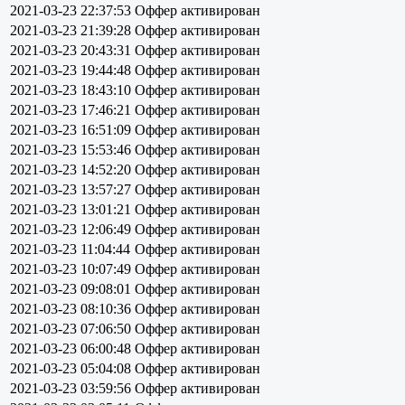
2021-03-23 22:37:53
Оффер активирован
2021-03-23 21:39:28
Оффер активирован
2021-03-23 20:43:31
Оффер активирован
2021-03-23 19:44:48
Оффер активирован
2021-03-23 18:43:10
Оффер активирован
2021-03-23 17:46:21
Оффер активирован
2021-03-23 16:51:09
Оффер активирован
2021-03-23 15:53:46
Оффер активирован
2021-03-23 14:52:20
Оффер активирован
2021-03-23 13:57:27
Оффер активирован
2021-03-23 13:01:21
Оффер активирован
2021-03-23 12:06:49
Оффер активирован
2021-03-23 11:04:44
Оффер активирован
2021-03-23 10:07:49
Оффер активирован
2021-03-23 09:08:01
Оффер активирован
2021-03-23 08:10:36
Оффер активирован
2021-03-23 07:06:50
Оффер активирован
2021-03-23 06:00:48
Оффер активирован
2021-03-23 05:04:08
Оффер активирован
2021-03-23 03:59:56
Оффер активирован