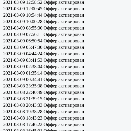
2021-03-09 12:58:52
Оффер активирован
2021-03-09 12:00:45
Оффер активирован
2021-03-09 10:54:44
Оффер активирован
2021-03-09 10:00:28
Оффер активирован
2021-03-09 08:55:30
Оффер активирован
2021-03-09 07:56:11
Оффер активирован
2021-03-09 06:50:54
Оффер активирован
2021-03-09 05:47:30
Оффер активирован
2021-03-09 04:44:24
Оффер активирован
2021-03-09 03:41:53
Оффер активирован
2021-03-09 02:38:04
Оффер активирован
2021-03-09 01:35:14
Оффер активирован
2021-03-09 00:34:41
Оффер активирован
2021-03-08 23:35:38
Оффер активирован
2021-03-08 22:40:49
Оффер активирован
2021-03-08 21:39:15
Оффер активирован
2021-03-08 20:43:33
Оффер активирован
2021-03-08 19:38:28
Оффер активирован
2021-03-08 18:43:23
Оффер активирован
2021-03-08 17:46:22
Оффер активирован
2021-03-08 16:45:01
Оффер активирован