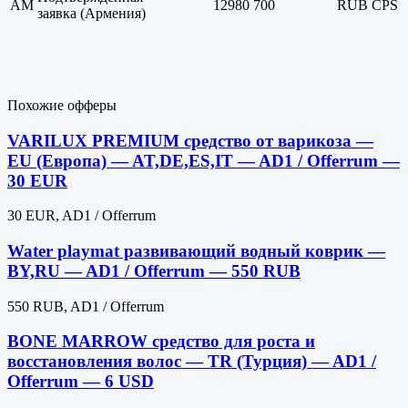
AM
12980
700
RUB
CPS
заявка (Армения)
Похожие офферы
VARILUX PREMIUM средство от варикоза —
EU (Европа) — AT,DE,ES,IT — AD1 / Offerrum —
30 EUR
30 EUR, AD1 / Offerrum
Water playmat развивающий водный коврик —
BY,RU — AD1 / Offerrum — 550 RUB
550 RUB, AD1 / Offerrum
BONE MARROW средство для роста и
восстановления волос — TR (Турция) — AD1 /
Offerrum — 6 USD