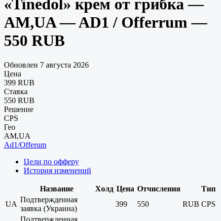
«Tinedol» крем от грибка —
AM,UA — AD1 / Offerrum —
550 RUB
Обновлен 7 августа 2026
Цена
399 RUB
Ставка
550 RUB
Решение
CPS
Гео
AM,UA
Ad1/Offerum
Цели по офферу
История изменений
Название
Холд
Цена
Отчисления
Тип
Подтвержденная
UA
399
550
RUB
CPS
заявка (Украина)
Подтвержденная