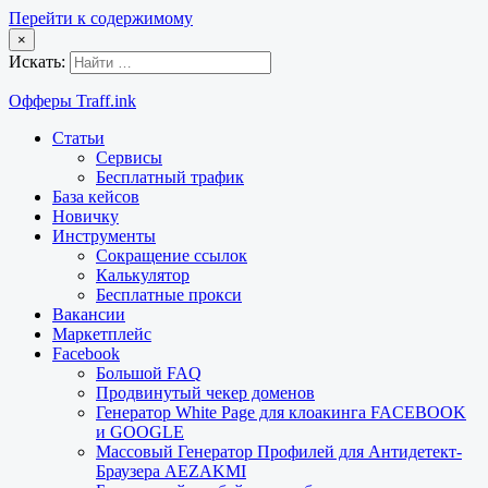
Перейти к содержимому
×
Искать:
Офферы Traff.ink
Статьи
Сервисы
Бесплатный трафик
База кейсов
Новичку
Инструменты
Сокращение ссылок
Калькулятор
Бесплатные прокси
Вакансии
Маркетплейс
Facebook
Большой FAQ
Продвинутый чекер доменов
Генератор White Page для клоакинга FACEBOOK
и GOOGLE
Массовый Генератор Профилей для Антидетект-
Браузера AEZAKMI