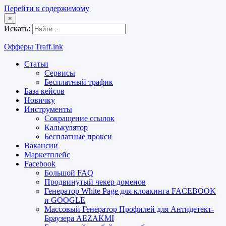
Перейти к содержимому
×
Искать:
Офферы Traff.ink
Статьи
Сервисы
Бесплатный трафик
База кейсов
Новичку
Инструменты
Сокращение ссылок
Калькулятор
Бесплатные прокси
Вакансии
Маркетплейс
Facebook
Большой FAQ
Продвинутый чекер доменов
Генератор White Page для клоакинга FACEBOOK
и GOOGLE
Массовый Генератор Профилей для Антидетект-
Браузера AEZAKMI