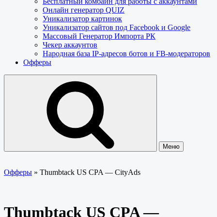
Бесплатный комбайн для работы с аккаунтами
Онлайн генератор QUIZ
Уникализатор картинок
Уникализатор сайтов под Facebook и Google
Массовый Генератор Импорта РК
Чекер аккаунтов
Народная база IP-адресов ботов и FB-модераторов
Офферы
Меню
Офферы
»
Thumbtack US CPA — CityAds
Thumbtack US CPA —