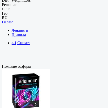
Diet - Weight Loss
Решение
COD
Гео
RU
Dr.cash
Лендинги
Правила
a-1
Скачать
Похожие офферы